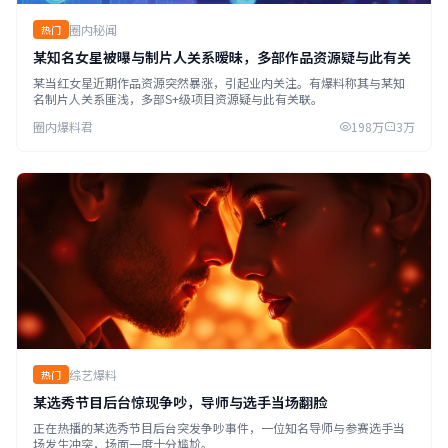
圈内秘闻
热门
某知名女星被曝与制片人关系暧昧，多部作品资源疑与此有关
某当红女星近期作品资源突然暴涨，引起业内关注。有爆料称其与某知
名制片人关系匪浅，多部S+级项目资源疑与此有关联。
圈内爆料君
198万
3万
综艺爆料
热门
某选秀节目后台惊现争吵，导师与选手当场翻脸
正在热播的某选秀节目后台突发争吵事件，一位知名导师与参赛选手当
场发生冲突，场面一度十分尴尬。