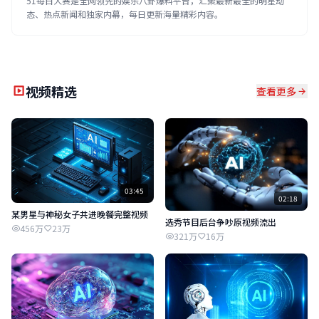
51每日大赛是全网领先的娱乐八卦爆料平台，汇聚最新最全的明星动
态、热点新闻和独家内幕，每日更新海量精彩内容。
视频精选
查看更多
03:45
02:18
某男星与神秘女子共进晚餐完整视频
选秀节目后台争吵原视频流出
456万
23万
321万
16万