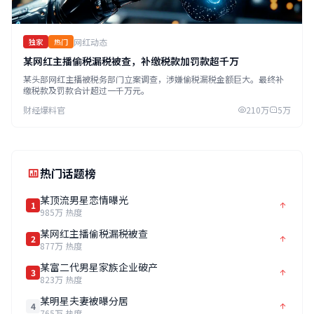
网红动态
独家
热门
某网红主播偷税漏税被查，补缴税款加罚款超千万
某头部网红主播被税务部门立案调查，涉嫌偷税漏税金额巨大。最终补
缴税款及罚款合计超过一千万元。
财经爆料官
210万
5万
热门话题榜
某顶流男星恋情曝光
1
985万 热度
某网红主播偷税漏税被查
2
877万 热度
某富二代男星家族企业破产
3
823万 热度
某明星夫妻被曝分居
4
765万 热度