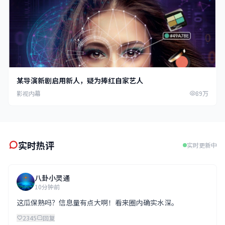
某导演新剧启用新人，疑为捧红自家艺人
影视内幕
89万
实时热评
实时更新中
八卦小灵通
10分钟前
这瓜保熟吗？信息量有点大啊！看来圈内确实水深。
2345
回复