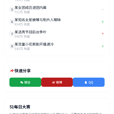
某女团成员退团内幕
5
712万 热度
某知名女星被曝与制片人暧昧
6
654万 热度
某选秀节目后台争吵
7
599万 热度
某流量小花新剧开播遇冷
8
543万 热度
快速分享
微信
微博
QQ
51每日大赛