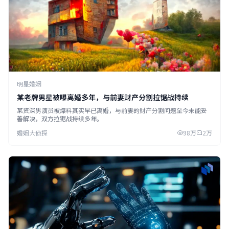
明星婚姻
某老牌男星被曝离婚多年，与前妻财产分割拉锯战持续
某资深男演员被爆料其实早已离婚，与前妻的财产分割问题至今未能妥
善解决，双方拉锯战持续多年。
婚姻大侦探
98万
2万