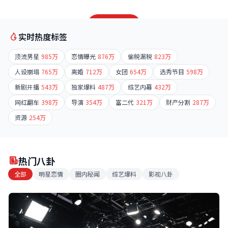
非圈内人士，而是某互联网公司高管。
阅读详情
阅读详情
阅读详情
实时热度标签
顶流男星
985万
恋情曝光
876万
偷税漏税
823万
人设崩塌
765万
离婚
712万
女团
654万
选秀节目
598万
新剧开播
543万
独家爆料
487万
综艺内幕
432万
网红翻车
398万
导演
354万
富二代
321万
财产分割
287万
资源
254万
热门八卦
全部
明星恋情
圈内秘闻
综艺爆料
影视八卦