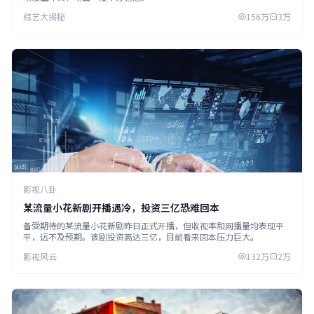
综艺大揭秘
156万
3万
影视八卦
某流量小花新剧开播遇冷，投资三亿恐难回本
备受期待的某流量小花新剧昨日正式开播，但收视率和网播量均表现平
平，远不及预期。该剧投资高达三亿，目前看来回本压力巨大。
影视风云
132万
2万