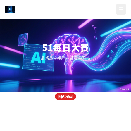
51每日大赛
51每日大赛
最新最全娱乐八卦爆料网站
独家爆料
综艺爆料
圈内秘闻
某顶流男星深夜与神秘女子共进晚餐，疑似恋
某选秀节目后台惊现争吵，导师与选手当场翻
某知名女星被曝与制片人关系暧昧，多部作品
情曝光
脸
资源疑与此有关
正在热播的某选秀节目后台突发争吵事件，一位知名导师与参赛选
昨晚有狗仔拍到某顶流男星与一位神秘女子在某高端餐厅共进晚
某当红女星近期作品资源突然暴涨，引起业内关注。有爆料称其与
餐，两人举止亲密，疑似新恋情曝光。据知情人士透露，该女子并
手当场发生冲突，场面一度十分尴尬。
某知名制片人关系匪浅，多部S+级项目资源疑与此有关联。