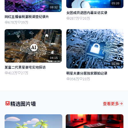
05:20
08:32
女团成员退团内幕采访实录
网红主播偷税漏税调查纪录片
287万
20万
678万
39万
04:15
06:40
某富二代男星豪宅实地探访
412万
27万
明星夫妻分居独家跟拍记录
356万
23万
精选图片墙
查看更多