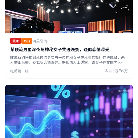
明星恋情
独家
热门
某顶流男星深夜与神秘女子共进晚餐，疑似恋情曝光
昨晚有狗仔拍到某顶流男星与一位神秘女子在某高端餐厅共进晚餐，两
人举止亲密，疑似新恋情曝光。据知情人士透露，该女子并非圈内人
士，而是某互联网公司高管。
吃瓜第一线
285万
5万