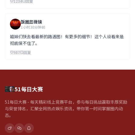
1234
回复
饭圈显微镜
1小时30分钟前
姐妹们快去看最新的路透图！有更多的细节！这个人设看来是
彻底保不住了。
987
回复
51每日大赛
51每日大赛 - 每天精彩线上竞赛平台，参与每日挑战赢取丰厚奖励
与荣誉排名，汇聚全网热点娱乐资讯，带你第一时间掌握圈内动
态。